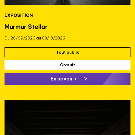
EXPOSITION
Murmur Stellar
Du 26/09/2026 au 03/10/2026
Tout public
Gratuit
En savoir +