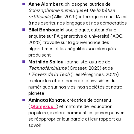
Anne Alombert
, philosophe, autrice de
Schizophrénie numérique
et
De la bêtise
artificielle
(Allia, 2025), interroge ce que l’IA fait
à nos esprits, nos langages et nos démocraties
Bilel Benbouzid
, sociologue, auteur d’une
enquête sur l’IA générative à l’université (AOC,
2025), travaille sur la gouvernance des
algorithmes et les inégalités sociales qu’ils
produisent
Mathilde Saliou
, journaliste, autrice de
Technoféminisme
(Grasset, 2023) et de
L’Envers de la Tech
(Les Pérégrines, 2025),
explore les effets concrets et invisibles du
numérique sur nos vies, nos sociétés et notre
planète
Aminata Konate
, créatrice de contenu
(
@amyxus_
) et militante de l’éducation
populaire, explore comment les jeunes peuvent
se réapproprier leur parole et leur rapport au
savoir