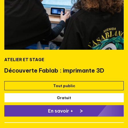
ATELIER ET STAGE
Découverte Fablab : imprimante 3D
Tout public
Gratuit
En savoir +