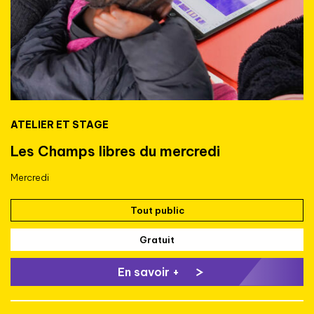
ATELIER ET STAGE
Les Champs libres du mercredi
Mercredi
Tout public
Gratuit
En savoir +