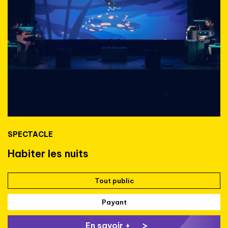
SPECTACLE
Habiter les nuits
Tout public
Payant
En savoir +