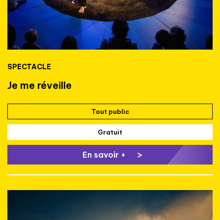
SPECTACLE
Je me réveille
Tout public
Gratuit
En savoir +