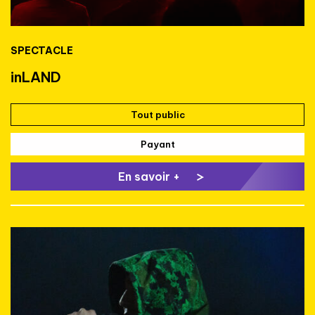
SPECTACLE
inLAND
Tout public
Payant
En savoir +