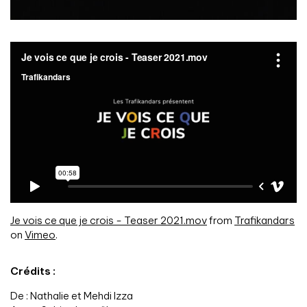
Je vois ce que je crois - Teaser 2021.mov
from
Trafikandars
on
Vimeo
.
Crédits :
De : Nathalie et Mehdi Izza