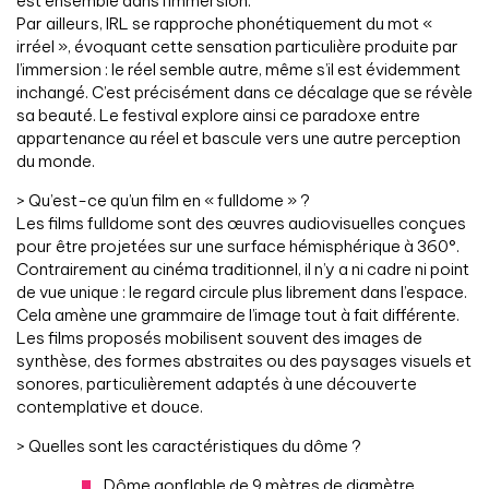
est ensemble dans l’immersion.
Par ailleurs, IRL se rapproche phonétiquement du mot «
irréel », évoquant cette sensation particulière produite par
l’immersion : le réel semble autre, même s’il est évidemment
inchangé. C’est précisément dans ce décalage que se révèle
sa beauté. Le festival explore ainsi ce paradoxe entre
appartenance au réel et bascule vers une autre perception
du monde.
> Qu’est-ce qu’un film en « fulldome » ?
Les films fulldome sont des œuvres audiovisuelles conçues
pour être projetées sur une surface hémisphérique à 360°.
Contrairement au cinéma traditionnel, il n’y a ni cadre ni point
de vue unique : le regard circule plus librement dans l’espace.
Cela amène une grammaire de l’image tout à fait différente.
Les films proposés mobilisent souvent des images de
synthèse, des formes abstraites ou des paysages visuels et
sonores, particulièrement adaptés à une découverte
contemplative et douce.
> Quelles sont les caractéristiques du dôme ?
Dôme gonflable de 9 mètres de diamètre