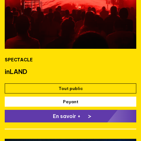
SPECTACLE
inLAND
Tout public
Payant
En savoir +