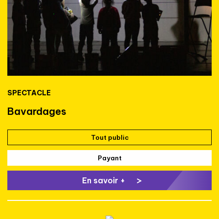
SPECTACLE
Bavardages
Tout public
Payant
En savoir +