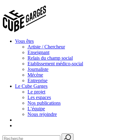
Vous êtes
Artiste / Chercheur
Enseignant
Relais du champ social
Etablissement médico-social
Journaliste
Mécène
Entreprise
Le Cube Garges
Le projet
Les espaces
Nos publications
L’équipe
Nous rejoindre