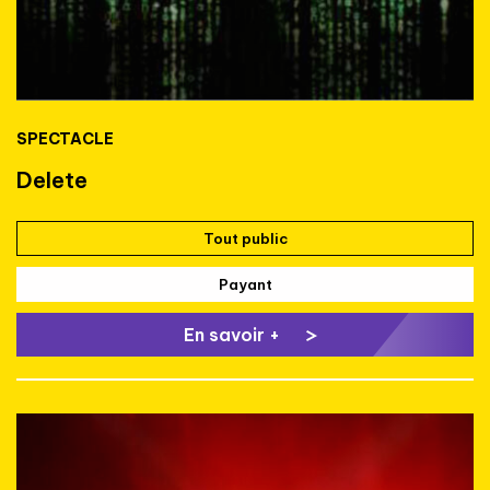
SPECTACLE
Delete
Tout public
Payant
En savoir +