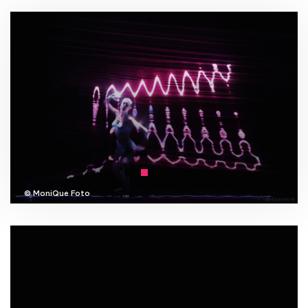
© MoniQue Foto