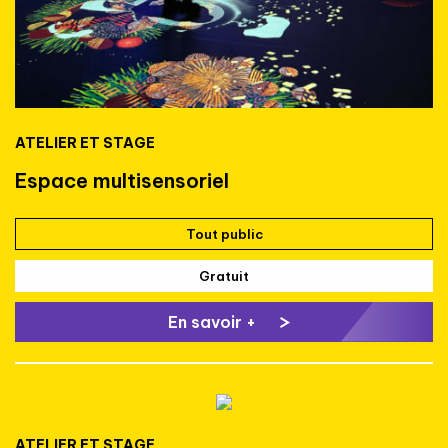
ATELIER ET STAGE
Espace multisensoriel
Tout public
Gratuit
En savoir +
ATELIER ET STAGE