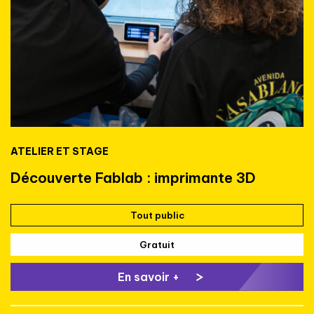
ATELIER ET STAGE
Découverte Fablab : imprimante 3D
Tout public
Gratuit
En savoir +