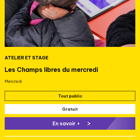
ATELIER ET STAGE
Les Champs libres du mercredi
Mercredi
Tout public
Gratuit
En savoir +