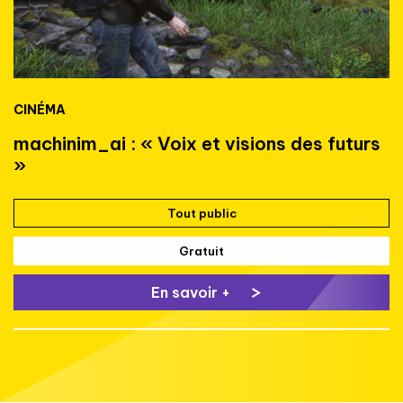
CINÉMA
machinim_ai : « Voix et visions des futurs
»
Tout public
Gratuit
En savoir +