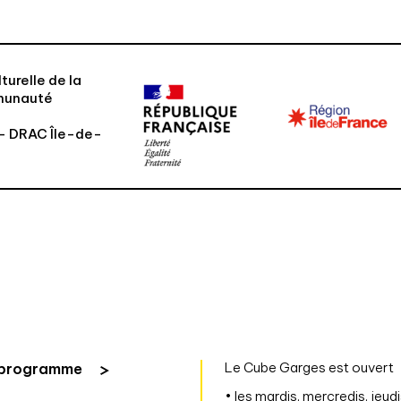
turelle de la
mmunauté
e – DRAC Île-de-
Le Cube Garges est ouvert
 programme
• les mardis, mercredis, jeudi